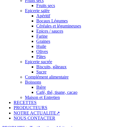
Fruits secs
Fruits secs
Epicerie salée
Apéritif
Bocaux Légumes
Céréales et légumineuses
Epices / sauces
Farine
Graines
Huile
Olives
Pâtes
Epicerie sucrée
Biscuits, gâteaux
Sucre
Complément alimentaire
Boissons
Bière
Café, thé, tisane, cacao
Maison et Entretien
RECETTES
PRODUCTEURS
NOTRE ACTUALITE↗
NOUS CONTACTER