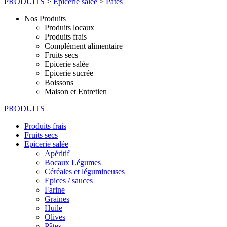
PRODUITS
>
Epicerie salée
>
Pâtes
Nos Produits
Produits locaux
Produits frais
Complément alimentaire
Fruits secs
Epicerie salée
Epicerie sucrée
Boissons
Maison et Entretien
PRODUITS
Produits frais
Fruits secs
Epicerie salée
Apéritif
Bocaux Légumes
Céréales et légumineuses
Epices / sauces
Farine
Graines
Huile
Olives
Pâtes