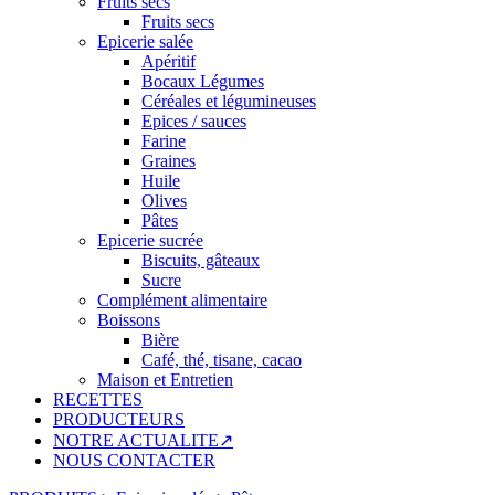
Fruits secs
Fruits secs
Epicerie salée
Apéritif
Bocaux Légumes
Céréales et légumineuses
Epices / sauces
Farine
Graines
Huile
Olives
Pâtes
Epicerie sucrée
Biscuits, gâteaux
Sucre
Complément alimentaire
Boissons
Bière
Café, thé, tisane, cacao
Maison et Entretien
RECETTES
PRODUCTEURS
NOTRE ACTUALITE↗
NOUS CONTACTER