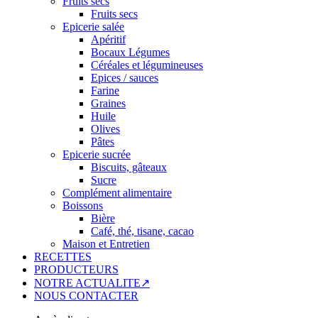
Fruits secs
Fruits secs
Epicerie salée
Apéritif
Bocaux Légumes
Céréales et légumineuses
Epices / sauces
Farine
Graines
Huile
Olives
Pâtes
Epicerie sucrée
Biscuits, gâteaux
Sucre
Complément alimentaire
Boissons
Bière
Café, thé, tisane, cacao
Maison et Entretien
RECETTES
PRODUCTEURS
NOTRE ACTUALITE↗
NOUS CONTACTER