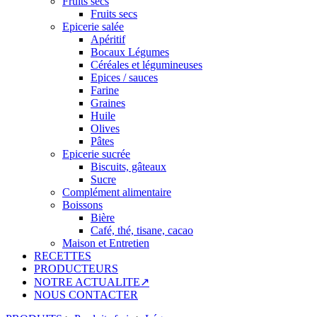
Fruits secs
Fruits secs
Epicerie salée
Apéritif
Bocaux Légumes
Céréales et légumineuses
Epices / sauces
Farine
Graines
Huile
Olives
Pâtes
Epicerie sucrée
Biscuits, gâteaux
Sucre
Complément alimentaire
Boissons
Bière
Café, thé, tisane, cacao
Maison et Entretien
RECETTES
PRODUCTEURS
NOTRE ACTUALITE↗
NOUS CONTACTER