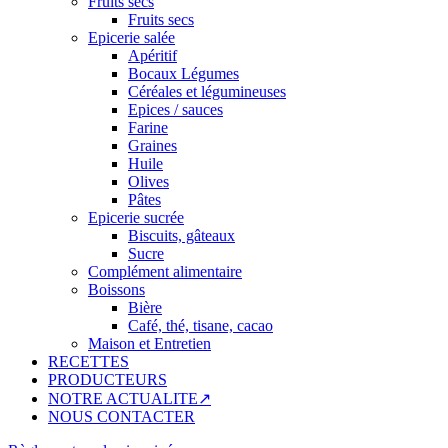
Fruits secs
Fruits secs
Epicerie salée
Apéritif
Bocaux Légumes
Céréales et légumineuses
Epices / sauces
Farine
Graines
Huile
Olives
Pâtes
Epicerie sucrée
Biscuits, gâteaux
Sucre
Complément alimentaire
Boissons
Bière
Café, thé, tisane, cacao
Maison et Entretien
RECETTES
PRODUCTEURS
NOTRE ACTUALITE↗
NOUS CONTACTER