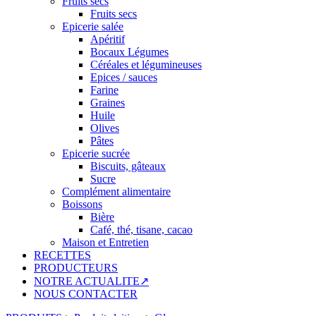
Fruits secs
Fruits secs
Epicerie salée
Apéritif
Bocaux Légumes
Céréales et légumineuses
Epices / sauces
Farine
Graines
Huile
Olives
Pâtes
Epicerie sucrée
Biscuits, gâteaux
Sucre
Complément alimentaire
Boissons
Bière
Café, thé, tisane, cacao
Maison et Entretien
RECETTES
PRODUCTEURS
NOTRE ACTUALITE↗
NOUS CONTACTER