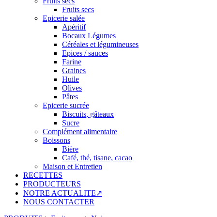
Fruits secs
Fruits secs
Epicerie salée
Apéritif
Bocaux Légumes
Céréales et légumineuses
Epices / sauces
Farine
Graines
Huile
Olives
Pâtes
Epicerie sucrée
Biscuits, gâteaux
Sucre
Complément alimentaire
Boissons
Bière
Café, thé, tisane, cacao
Maison et Entretien
RECETTES
PRODUCTEURS
NOTRE ACTUALITE↗
NOUS CONTACTER