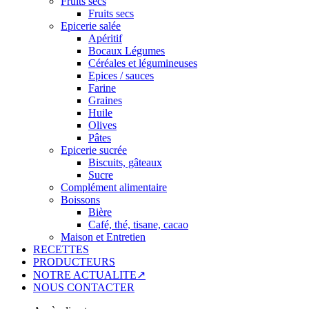
Fruits secs
Fruits secs
Epicerie salée
Apéritif
Bocaux Légumes
Céréales et légumineuses
Epices / sauces
Farine
Graines
Huile
Olives
Pâtes
Epicerie sucrée
Biscuits, gâteaux
Sucre
Complément alimentaire
Boissons
Bière
Café, thé, tisane, cacao
Maison et Entretien
RECETTES
PRODUCTEURS
NOTRE ACTUALITE↗
NOUS CONTACTER