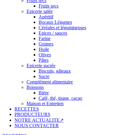
Fruits secs
Fruits secs
Epicerie salée
Apéritif
Bocaux Légumes
Céréales et légumineuses
Epices / sauces
Farine
Graines
Huile
Olives
Pâtes
Epicerie sucrée
Biscuits, gâteaux
Sucre
Complément alimentaire
Boissons
Bière
Café, thé, tisane, cacao
Maison et Entretien
RECETTES
PRODUCTEURS
NOTRE ACTUALITE↗
NOUS CONTACTER