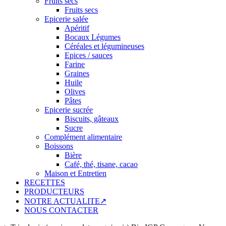
Fruits secs
Fruits secs
Epicerie salée
Apéritif
Bocaux Légumes
Céréales et légumineuses
Epices / sauces
Farine
Graines
Huile
Olives
Pâtes
Epicerie sucrée
Biscuits, gâteaux
Sucre
Complément alimentaire
Boissons
Bière
Café, thé, tisane, cacao
Maison et Entretien
RECETTES
PRODUCTEURS
NOTRE ACTUALITE↗
NOUS CONTACTER