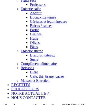
Fruits secs
Fruits secs
Epicerie salée
Apéritif
Bocaux Légumes
Céréales et légumineuses
Epices / sauces
Farine
Graines
Huile
Olives
Pâtes
Epicerie sucrée
Biscuits, gâteaux
Sucre
Complément alimentaire
Boissons
Bière
Café, thé, tisane, cacao
Maison et Entretien
RECETTES
PRODUCTEURS
NOTRE ACTUALITE↗
NOUS CONTACTER