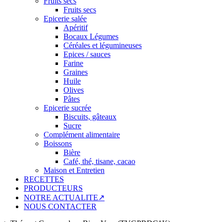
Fruits secs
Fruits secs
Epicerie salée
Apéritif
Bocaux Légumes
Céréales et légumineuses
Epices / sauces
Farine
Graines
Huile
Olives
Pâtes
Epicerie sucrée
Biscuits, gâteaux
Sucre
Complément alimentaire
Boissons
Bière
Café, thé, tisane, cacao
Maison et Entretien
RECETTES
PRODUCTEURS
NOTRE ACTUALITE↗
NOUS CONTACTER