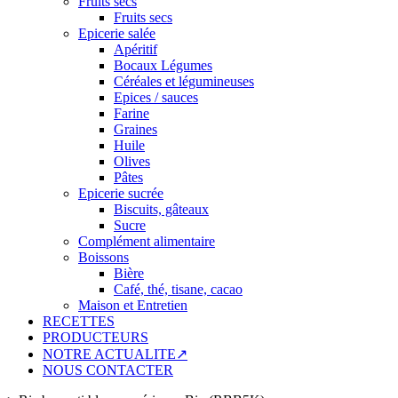
Fruits secs
Fruits secs
Epicerie salée
Apéritif
Bocaux Légumes
Céréales et légumineuses
Epices / sauces
Farine
Graines
Huile
Olives
Pâtes
Epicerie sucrée
Biscuits, gâteaux
Sucre
Complément alimentaire
Boissons
Bière
Café, thé, tisane, cacao
Maison et Entretien
RECETTES
PRODUCTEURS
NOTRE ACTUALITE↗
NOUS CONTACTER