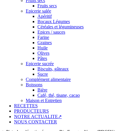
Fruits secs
Fruits secs
Epicerie salée
Apéritif
Bocaux Légumes
Céréales et légumineuses
Epices / sauces
Farine
Graines
Huile
Olives
Pâtes
Epicerie sucrée
Biscuits, gâteaux
Sucre
Complément alimentaire
Boissons
Bière
Café, thé, tisane, cacao
Maison et Entretien
RECETTES
PRODUCTEURS
NOTRE ACTUALITE↗
NOUS CONTACTER