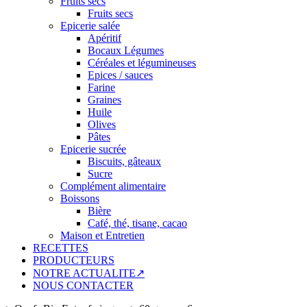
Fruits secs
Fruits secs
Epicerie salée
Apéritif
Bocaux Légumes
Céréales et légumineuses
Epices / sauces
Farine
Graines
Huile
Olives
Pâtes
Epicerie sucrée
Biscuits, gâteaux
Sucre
Complément alimentaire
Boissons
Bière
Café, thé, tisane, cacao
Maison et Entretien
RECETTES
PRODUCTEURS
NOTRE ACTUALITE↗
NOUS CONTACTER