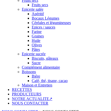
Fruits secs
Fruits secs
Epicerie salée
Apéritif
Bocaux Légumes
Céréales et légumineuses
Epices / sauces
Farine
Graines
Huile
Olives
Pâtes
Epicerie sucrée
Biscuits, gâteaux
Sucre
Complément alimentaire
Boissons
Bière
Café, thé, tisane, cacao
Maison et Entretien
RECETTES
PRODUCTEURS
NOTRE ACTUALITE↗
NOUS CONTACTER