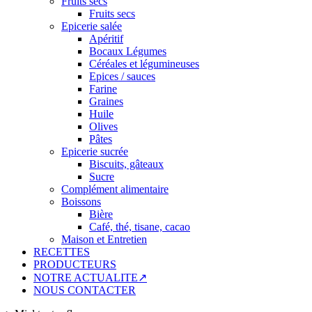
Fruits secs
Fruits secs
Epicerie salée
Apéritif
Bocaux Légumes
Céréales et légumineuses
Epices / sauces
Farine
Graines
Huile
Olives
Pâtes
Epicerie sucrée
Biscuits, gâteaux
Sucre
Complément alimentaire
Boissons
Bière
Café, thé, tisane, cacao
Maison et Entretien
RECETTES
PRODUCTEURS
NOTRE ACTUALITE↗
NOUS CONTACTER