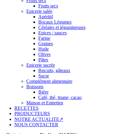
Fruits secs
Fruits secs
Epicerie salée
Apéritif
Bocaux Légumes
Céréales et légumineuses
Epices / sauces
Farine
Graines
Huile
Olives
Pâtes
Epicerie sucrée
Biscuits, gâteaux
Sucre
Complément alimentaire
Boissons
Bière
Café, thé, tisane, cacao
Maison et Entretien
RECETTES
PRODUCTEURS
NOTRE ACTUALITE↗
NOUS CONTACTER