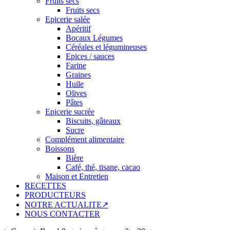
Fruits secs
Fruits secs
Epicerie salée
Apéritif
Bocaux Légumes
Céréales et légumineuses
Epices / sauces
Farine
Graines
Huile
Olives
Pâtes
Epicerie sucrée
Biscuits, gâteaux
Sucre
Complément alimentaire
Boissons
Bière
Café, thé, tisane, cacao
Maison et Entretien
RECETTES
PRODUCTEURS
NOTRE ACTUALITE↗
NOUS CONTACTER