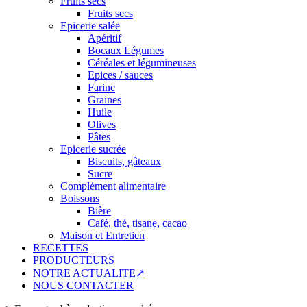
Fruits secs
Fruits secs
Epicerie salée
Apéritif
Bocaux Légumes
Céréales et légumineuses
Epices / sauces
Farine
Graines
Huile
Olives
Pâtes
Epicerie sucrée
Biscuits, gâteaux
Sucre
Complément alimentaire
Boissons
Bière
Café, thé, tisane, cacao
Maison et Entretien
RECETTES
PRODUCTEURS
NOTRE ACTUALITE↗
NOUS CONTACTER