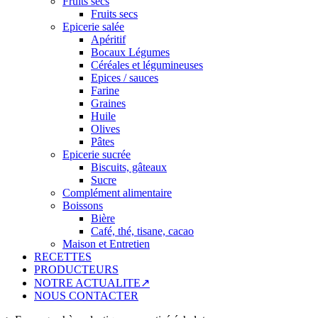
Fruits secs
Fruits secs
Epicerie salée
Apéritif
Bocaux Légumes
Céréales et légumineuses
Epices / sauces
Farine
Graines
Huile
Olives
Pâtes
Epicerie sucrée
Biscuits, gâteaux
Sucre
Complément alimentaire
Boissons
Bière
Café, thé, tisane, cacao
Maison et Entretien
RECETTES
PRODUCTEURS
NOTRE ACTUALITE↗
NOUS CONTACTER