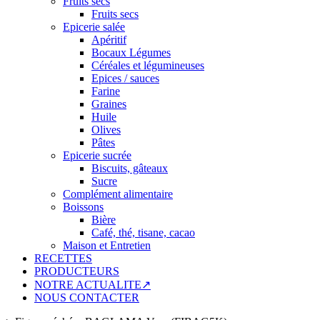
Fruits secs
Fruits secs
Epicerie salée
Apéritif
Bocaux Légumes
Céréales et légumineuses
Epices / sauces
Farine
Graines
Huile
Olives
Pâtes
Epicerie sucrée
Biscuits, gâteaux
Sucre
Complément alimentaire
Boissons
Bière
Café, thé, tisane, cacao
Maison et Entretien
RECETTES
PRODUCTEURS
NOTRE ACTUALITE↗
NOUS CONTACTER