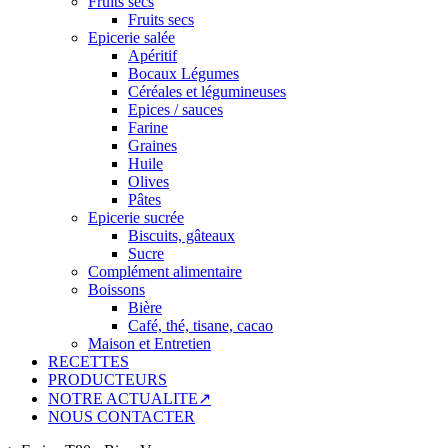
Fruits secs
Fruits secs
Epicerie salée
Apéritif
Bocaux Légumes
Céréales et légumineuses
Epices / sauces
Farine
Graines
Huile
Olives
Pâtes
Epicerie sucrée
Biscuits, gâteaux
Sucre
Complément alimentaire
Boissons
Bière
Café, thé, tisane, cacao
Maison et Entretien
RECETTES
PRODUCTEURS
NOTRE ACTUALITE↗
NOUS CONTACTER