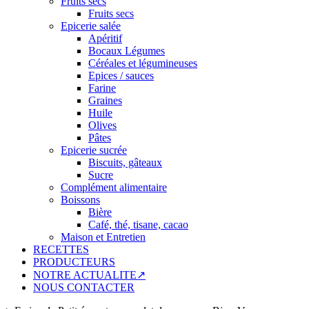
Fruits secs
Fruits secs
Epicerie salée
Apéritif
Bocaux Légumes
Céréales et légumineuses
Epices / sauces
Farine
Graines
Huile
Olives
Pâtes
Epicerie sucrée
Biscuits, gâteaux
Sucre
Complément alimentaire
Boissons
Bière
Café, thé, tisane, cacao
Maison et Entretien
RECETTES
PRODUCTEURS
NOTRE ACTUALITE↗
NOUS CONTACTER