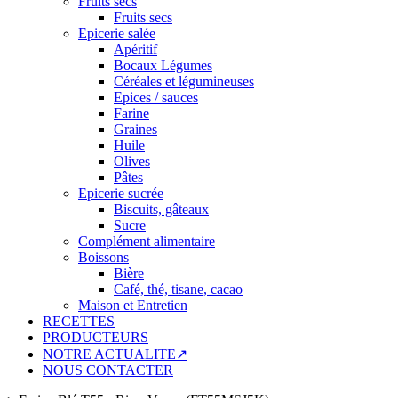
Fruits secs
Fruits secs
Epicerie salée
Apéritif
Bocaux Légumes
Céréales et légumineuses
Epices / sauces
Farine
Graines
Huile
Olives
Pâtes
Epicerie sucrée
Biscuits, gâteaux
Sucre
Complément alimentaire
Boissons
Bière
Café, thé, tisane, cacao
Maison et Entretien
RECETTES
PRODUCTEURS
NOTRE ACTUALITE↗
NOUS CONTACTER