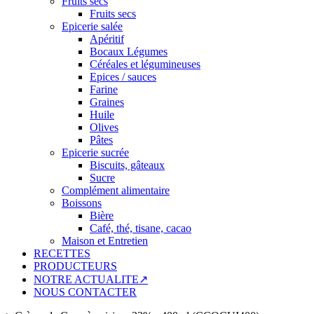
Fruits secs
Fruits secs
Epicerie salée
Apéritif
Bocaux Légumes
Céréales et légumineuses
Epices / sauces
Farine
Graines
Huile
Olives
Pâtes
Epicerie sucrée
Biscuits, gâteaux
Sucre
Complément alimentaire
Boissons
Bière
Café, thé, tisane, cacao
Maison et Entretien
RECETTES
PRODUCTEURS
NOTRE ACTUALITE↗
NOUS CONTACTER