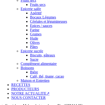
Fruits secs
Fruits secs
Epicerie salée
Apéritif
Bocaux Légumes
Céréales et légumineuses
Epices / sauces
Farine
Graines
Huile
Olives
Pâtes
Epicerie sucrée
Biscuits, gâteaux
Sucre
Complément alimentaire
Boissons
Bière
Café, thé, tisane, cacao
Maison et Entretien
RECETTES
PRODUCTEURS
NOTRE ACTUALITE↗
NOUS CONTACTER