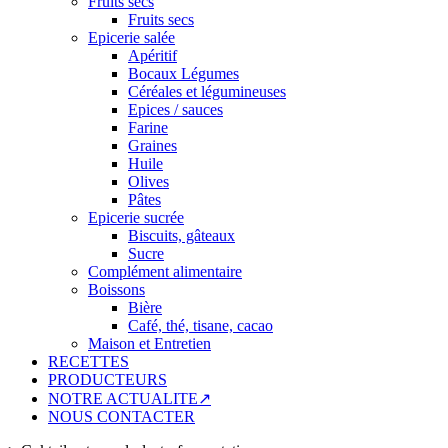
Fruits secs
Fruits secs
Epicerie salée
Apéritif
Bocaux Légumes
Céréales et légumineuses
Epices / sauces
Farine
Graines
Huile
Olives
Pâtes
Epicerie sucrée
Biscuits, gâteaux
Sucre
Complément alimentaire
Boissons
Bière
Café, thé, tisane, cacao
Maison et Entretien
RECETTES
PRODUCTEURS
NOTRE ACTUALITE↗
NOUS CONTACTER