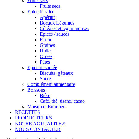
Fruits secs
Fruits secs
Epicerie salée
Apéritif
Bocaux Légumes
Céréales et légumineuses
Epices / sauces
Farine
Graines
Huile
Olives
Pâtes
Epicerie sucrée
Biscuits, gâteaux
Sucre
Complément alimentaire
Boissons
Bière
Café, thé, tisane, cacao
Maison et Entretien
RECETTES
PRODUCTEURS
NOTRE ACTUALITE↗
NOUS CONTACTER