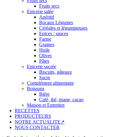
Fruits secs
Fruits secs
Epicerie salée
Apéritif
Bocaux Légumes
Céréales et légumineuses
Epices / sauces
Farine
Graines
Huile
Olives
Pâtes
Epicerie sucrée
Biscuits, gâteaux
Sucre
Complément alimentaire
Boissons
Bière
Café, thé, tisane, cacao
Maison et Entretien
RECETTES
PRODUCTEURS
NOTRE ACTUALITE↗
NOUS CONTACTER