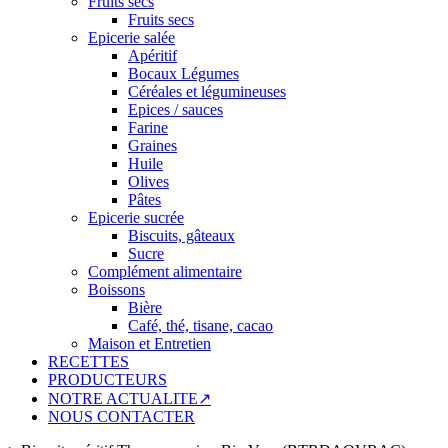
Fruits secs
Fruits secs
Epicerie salée
Apéritif
Bocaux Légumes
Céréales et légumineuses
Epices / sauces
Farine
Graines
Huile
Olives
Pâtes
Epicerie sucrée
Biscuits, gâteaux
Sucre
Complément alimentaire
Boissons
Bière
Café, thé, tisane, cacao
Maison et Entretien
RECETTES
PRODUCTEURS
NOTRE ACTUALITE↗
NOUS CONTACTER