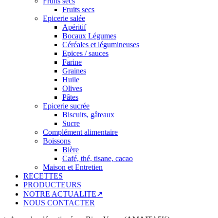
Fruits secs
Fruits secs
Epicerie salée
Apéritif
Bocaux Légumes
Céréales et légumineuses
Epices / sauces
Farine
Graines
Huile
Olives
Pâtes
Epicerie sucrée
Biscuits, gâteaux
Sucre
Complément alimentaire
Boissons
Bière
Café, thé, tisane, cacao
Maison et Entretien
RECETTES
PRODUCTEURS
NOTRE ACTUALITE↗
NOUS CONTACTER